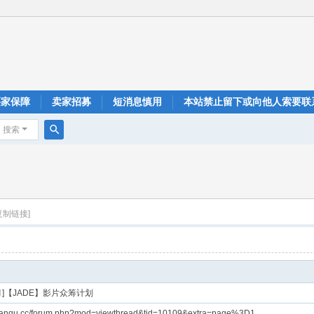
买家保障
卖家招募
短消息慎用
本站禁止留下或向他人索要联
搜索
搜
索
复制链接]
-8月]【JADE】影片众筹计划
gpianqu.cc/forum.php?mod=viewthread&tid=10109&extra=page%3D1