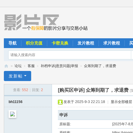
导航
积分充值
卡密兑换
发片教程
求片教程
»
论坛
›
客服
›
补档申诉|悬赏问题|举报
›
众筹到期了，求退费
影
发新帖
片
[购买区申诉]
众筹到期了，求退费
查看:
552
|
回复:
2
[
区
bh11156
发表于 2025-9-3 22:21:18
|
显示全部楼层
申诉
原标题:
[2025年7
原链接:
https://yin