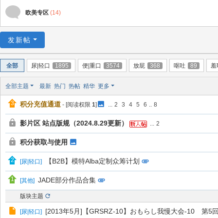
欧美专区
(14)
发新帖
全部
尿|轻口
1895
便|重口
3574
放屁
368
呕吐
89
羞
全部主题
最新
热门
热帖
精华
更多
积分充值通道
- [阅读权限
1
]
...
2
3
4
5
6
..
8
影片区 站点版规（2024.8.29更新）
...
2
积分获取与使用
【B2B】模特Alba定制众筹计划
[
尿|轻口
]
JADE部分作品合集
[
其他
]
版块主题
[2013年5月]【GRSRZ-10】おもらし我慢大会-10 
[
尿|轻口
]