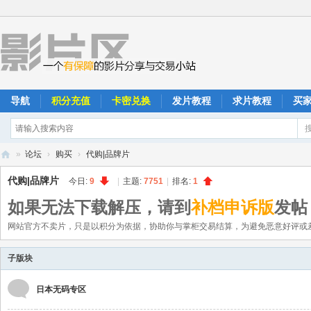
导航
积分充值
卡密兑换
发片教程
求片教程
买
»
论坛
›
购买
›
代购|品牌片
影
代购|品牌片
今日:
9
|
主题:
7751
|
排名:
1
片
如果无法下载解压，请到
补档申诉版
发帖
区
网站官方不卖片，只是以积分为依据，协助你与掌柜交易结算，为避免恶意好评或
子版块
日本无码专区