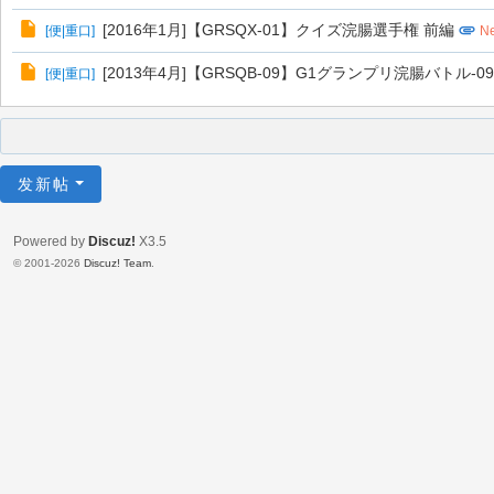
[2016年1月]【GRSQX-01】クイズ浣腸選手権 前編
[
便|重口
]
N
[2013年4月]【GRSQB-09】G1グランプリ浣腸バトル
[
便|重口
]
发新帖
Powered by
Discuz!
X3.5
© 2001-2026
Discuz! Team
.