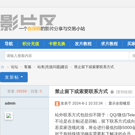
导航
积分充值
卡密兑换
发片教程
求片教程
买
»
论坛
›
客服
›
站务|充值问题|建议
›
禁止留下或索要联系方式
影
发新帖
片
禁止留下或索要联系方式
查看:
39568
|
回复:
0
[复制链接]
区
admin
发表于 2024-8-1 10:33:34
|
显示全部楼层
站外联系方式包括但不限于：QQ/微信/Tele
不论是在主帖还是回帖，留下联系方式或向
若卖家违规此项，将会进行最低扣除5000
对于有特殊情况确实需要私下解决的会员，