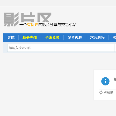
导航
积分充值
卡密兑换
发片教程
求片教程
请稍候...