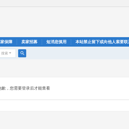
买家保障
卖家招募
短消息慎用
本站禁止留下或向他人索要联
搜索
搜
索
抱歉，您需要登录后才能查看