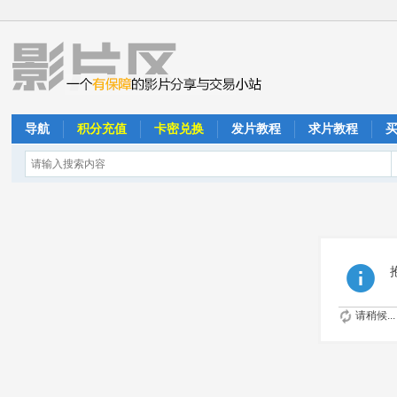
导航
积分充值
卡密兑换
发片教程
求片教程
请稍候...