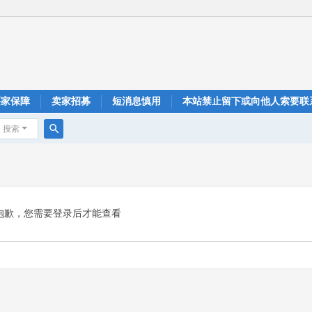
买家保障
卖家招募
短消息慎用
本站禁止留下或向他人索要联
搜索
搜
索
抱歉，您需要登录后才能查看