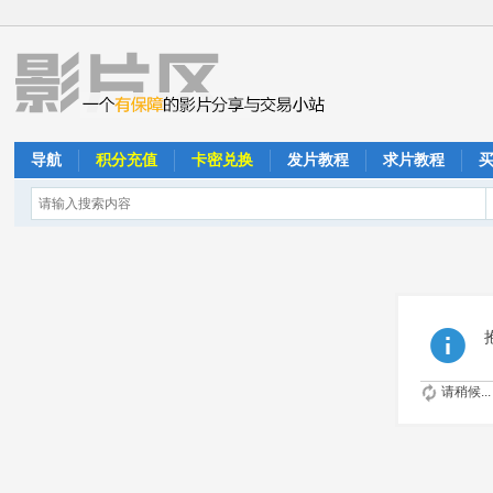
导航
积分充值
卡密兑换
发片教程
求片教程
请稍候...