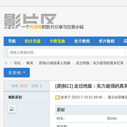
导航
积分充值
卡密兑换
发片教程
求片教程
»
论坛
›
购买
›
原创|小姐姐真人拍摄
›
走过绝版：实力超强的真实记录，憋
影
发新帖
片
[尿|轻口]
走过绝版：实力超强的真
查看:
3211
|
回复:
1
区
魅影原创
发表于 2025-7-19 01:48:48
|
显示全部楼
原创
时长:
85min
预览图:
-