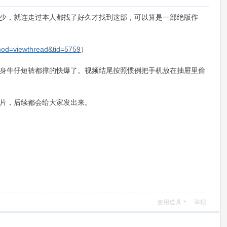
少，就连走过本人都找了好久才找到这部，可以算是一部绝版作
?mod=viewthread&tid=5759
）
身牛仔短裤都撑的快爆了。视频结尾按照惯例把手机放在抽屉里偷
片，后续都会给大家发出来。
使用道具
举报