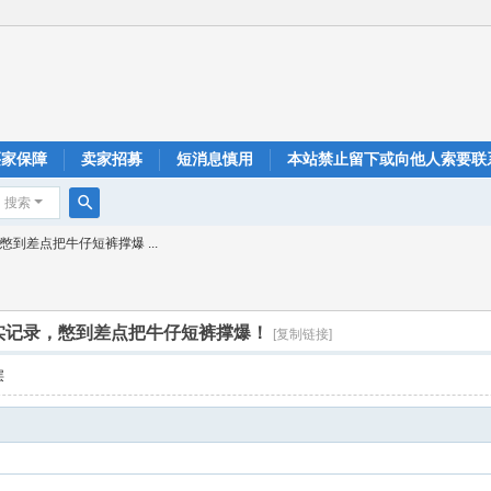
买家保障
卖家招募
短消息慎用
本站禁止留下或向他人索要联
搜索
搜
到差点把牛仔短裤撑爆 ...
索
实记录，憋到差点把牛仔短裤撑爆！
[复制链接]
层