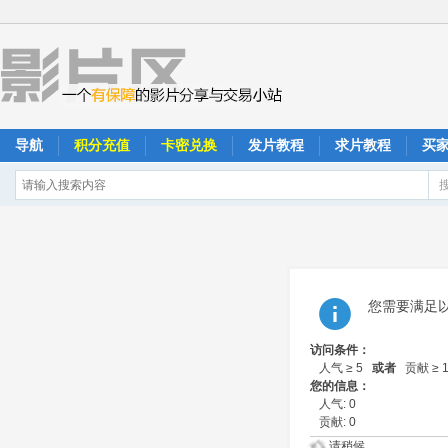
导航
积分充值
卡密兑换
发片教程
求片教程
买
您需要满足
访问条件：
人气 ≥ 5
或者
贡献 ≥ 
您的信息：
人气: 0
贡献: 0
请稍候...