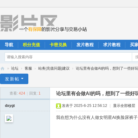
导航
积分充值
卡密兑换
发片教程
求片教程
买
»
论坛
›
客服
›
站务|充值问题|建议
›
论坛里有会做AI的吗，想到了一些好玩的 
影
发新帖
片
论坛里有会做AI的吗，想到了一些好
查看:
424
|
回复:
1
区
dxygt
发表于 2025-6-25 12:56:12
|
显示全部楼层
我在想为什么没有人做女明星AI换脸尿裤