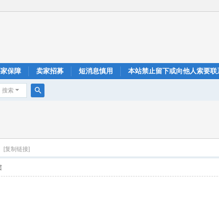
买家保障
卖家招募
短消息慎用
本站禁止留下或向他人索要联
搜索
搜
？
索
？
[复制链接]
层