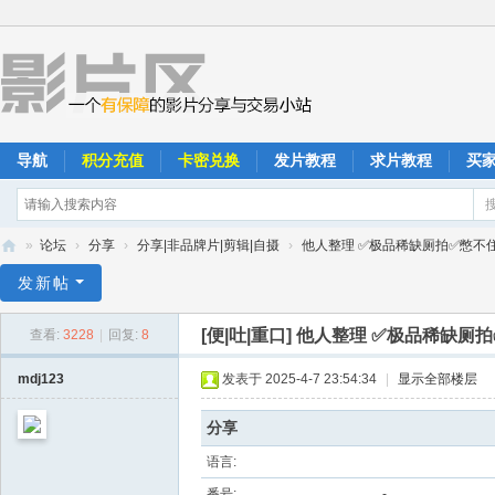
导航
积分充值
卡密兑换
发片教程
求片教程
买
»
论坛
›
分享
›
分享|非品牌片|剪辑|自摄
›
他人整理 ✅极品稀缺厕拍✅憋不住拉
影
发新帖
片
[便|吐|重口]
他人整理 ✅极品稀缺厕拍
查看:
3228
|
回复:
8
区
mdj123
发表于 2025-4-7 23:54:34
|
显示全部楼层
分享
语言:
番号:
-