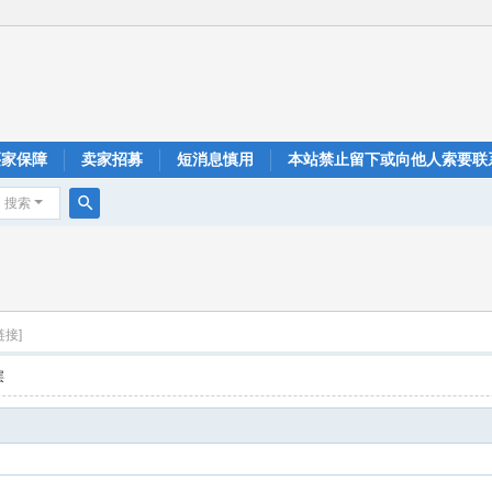
买家保障
卖家招募
短消息慎用
本站禁止留下或向他人索要联
搜索
搜
索
链接]
层