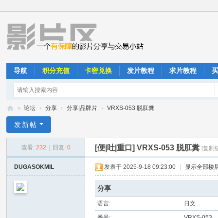
导航
积分充值
卡密兑换
发片教程
求片教程
»
论坛
›
分享
›
分享|品牌片
›
VRXS-053 脱肛糞
影
发新帖
片
[便|吐|重口]
VRXS-053 脱肛糞
查看:
232
|
回复:
0
[复制
区
DUGASOKMIL
发表于 2025-9-18 09:23:00
|
显示全部楼
分享
语言:
日文
番号:
VRXS-053