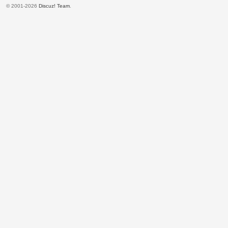
© 2001-2026
Discuz! Team
.