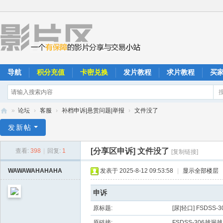
导航
积分充值
卡密兑换
发片教程
求片教程
买
»
论坛
›
客服
›
补档申诉|悬赏问题|举报
›
文件没了
影
发新帖
片
[分享区申诉]
文件没了
查看:
398
|
回复:
1
[复制链接]
区
WAWAWAHAHAHA
发表于 2025-8-12 09:53:58
|
显示全部楼层
申诉
原标题:
[尿|轻口] FSD
原链接:
FSDSS-306越漏越多