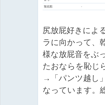
预览图:
-
尻放屁好きによ
ラに向かって、
様な放屁音をぶ
たおならを恥じ
→「パンツ越し
なっています。総