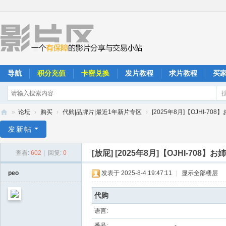
导航
积分充值
卡密兑换
发片教程
求片教程
买
»
论坛
›
购买
›
代购|品牌片|最近1年新片专区
›
[2025年8月]【OJHI-70
影
发新帖
片
[放屁]
[2025年8月]【OJHI-70
查看:
602
|
回复:
0
区
peo
发表于 2025-8-4 19:47:11
|
显示全部楼层
代购
语言:
番号:
-