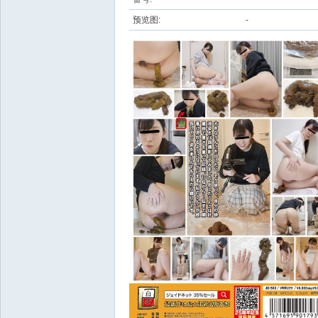
预览图:
-