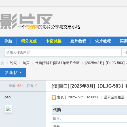
导航
积分充值
卡密兑换
发片教程
求片教程
买
»
论坛
›
购买
›
代购|品牌片|最近1年新片专区
›
[2025年8月]【DLJG-58
影
发新帖
片
[便|重口]
[2025年8月]【DLJG-5
查看:
631
|
回复:
0
区
peo
发表于 2025-7-25 16:38:41
|
显示全部楼层
代购
语言:
番号:
-