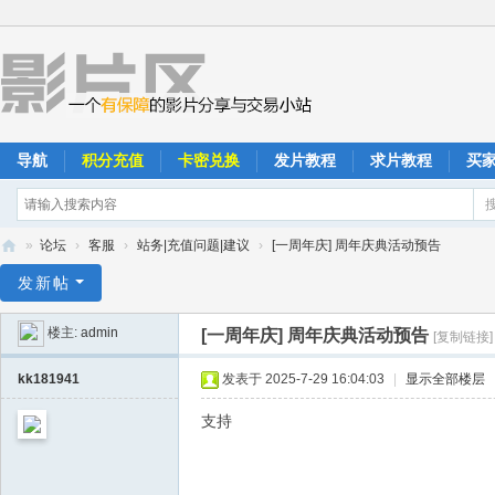
导航
积分充值
卡密兑换
发片教程
求片教程
买
»
论坛
›
客服
›
站务|充值问题|建议
›
[一周年庆] 周年庆典活动预告
影
发新帖
片
楼主:
admin
[一周年庆] 周年庆典活动预告
[复制链接]
区
kk181941
发表于 2025-7-29 16:04:03
|
显示全部楼层
支持