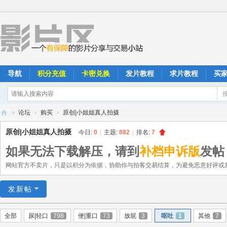
导航
积分充值
卡密兑换
发片教程
求片教程
买
»
论坛
›
购买
›
原创|小姐姐真人拍摄
影
原创|小姐姐真人拍摄
今日:
0
|
主题:
882
|
排名:
7
片
如果无法下载解压，请到
补档申诉版
发帖
区
网站官方不卖片，只是以积分为依据，协助你与拍客交易结算，为避免恶意好评或
发新帖
全部
尿|轻口
798
便|重口
73
放屁
3
呕吐
1
其他
7