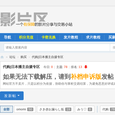
导航
积分充值
卡密兑换
发片教程
求片教程
买
»
论坛
›
购买
›
代购|日本播主自摄专区
影
代购|日本播主自摄专区
今日:
0
|
主题:
78
|
排名:
13
片
如果无法下载解压，请到
补档申诉版
发帖
区
网站官方不卖片，只是以积分为依据，协助你与掌柜交易结算，为避免恶意好评或
发新帖
全部
omomi
50
さき@お漏らし垢
19
みう♡
8
代购
78