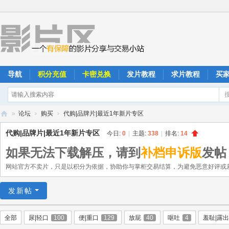
导航
积分充值
卡密兑换
发片教程
求片教程
买
»
论坛
›
购买
›
代购|品牌片|最近1年新片专区
影
代购|品牌片|最近1年新片专区
今日:
0
|
主题:
338
|
排名:
14
片
如果无法下载解压，请到
补档申诉版
发帖
区
网站官方不卖片，只是以积分为依据，协助你与掌柜交易结算，为避免恶意好评或
发新帖
全部
尿|轻口
100
便|重口
129
放屁
40
呕吐
4
羞耻|露出