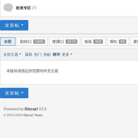
欧美专区
(7)
发新帖
全部
尿|轻口
1886
便|重口
3574
放屁
368
呕吐
89
羞
全部主题
最新
热门
热帖
精华
更多
本版块或指定的范围内尚无主题
发新帖
Powered by
Discuz!
X3.5
© 2001-2026
Discuz! Team
.