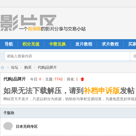
导航
积分充值
卡密兑换
发片教程
求片教程
买
»
论坛
›
购买
›
代购|品牌片
影
代购|品牌片
今日:
0
|
主题:
7742
|
排名:
1
片
如果无法下载解压，请到
补档申诉版
发帖
区
网站官方不卖片，只是以积分为依据，协助你与掌柜交易结算，为避免恶意好评或
子版块
日本无码专区